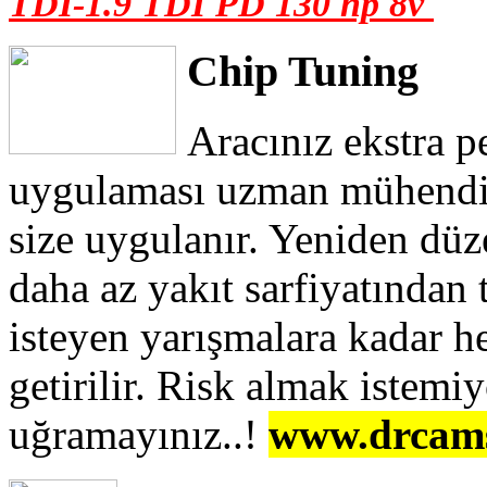
TDI-1.9 TDI PD 130 hp 8v
Chip Tuning
Aracınız ekstra p
uygulaması uzman mühendis
size uygulanır. Yeniden düz
daha az yakıt sarfiyatından
isteyen yarışmalara kadar he
getirilir. Risk almak istemi
uğramayınız..!
www.drcams