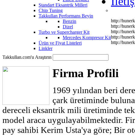
İleti
Standart Eksantrik Milleri
Chip Tuning
Takkullan Performans Beyin
http://hune
Benzin
http://hune
Dizel
http://hune
Turbo ve Supercharger Kit
http://hune
Mercedes Kompresor Kit
http://hune
Ürün ve Fiyat Listeleri
Linkler
Takkullan.com'u Araştırın
Firma Profili
1969 yılı
ndan be
ri der
çark üretiminde bulun
dereceli eksantrik mili üretiminde t
model araca uygulayabilmektedir. Fi
pay sahibi Kerim Usta'ya göre; Bir ot