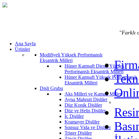
"Farklı o
Ana Sayfa
Ürünler
Modifiyeli Yüksek Performanslı
Eksantrik Milleri
Firma
Hüner Kamşaft Diesel Yüksek
Performanslı Eksantrik Milleri
Tekn
Hüner Kamşaft Yüksek Performanslı
Eksantrik Milleri
Dişli Grubu
Onli
Aks Milleri ve Kamalı Miller
Ayna Mahruti Dişliler
Düz Konik Dişliler
Resi
Düz ve Helis Dişliler
İç Dişliler
Kramayer Dişliler
Bası
Sonsuz Vida ve Dişliler
Triger Dişliler
Zincir Dişliler